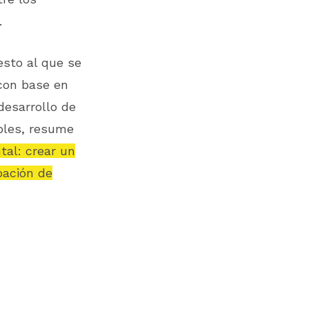
.
esto al que se
con base en
desarrollo de
bles, resume
al: crear un
bación de