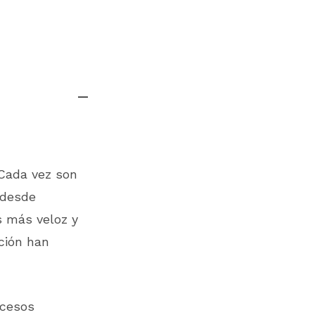
 Cada vez son
 desde
s más veloz y
ción han
ocesos