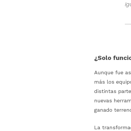
ig
¿Solo funci
Aunque fue así
más los equip
distintas part
nuevas herrami
ganado terreno
La transformac