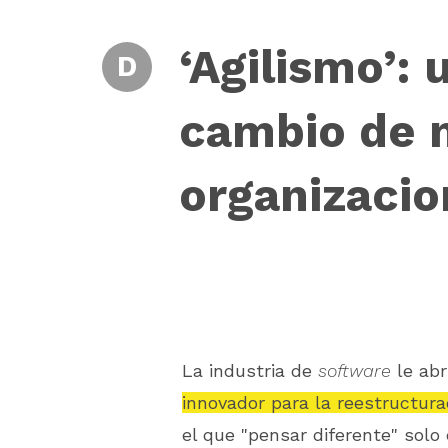
‘Agilismo’: 
D
cambio de 
organizacio
La industria de
software
le abr
innovador para la reestructura
el que "pensar diferente" solo