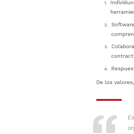
Individuo
herramie
Software
comprens
Colabora
contract
Respuest
De los valore
Es
or