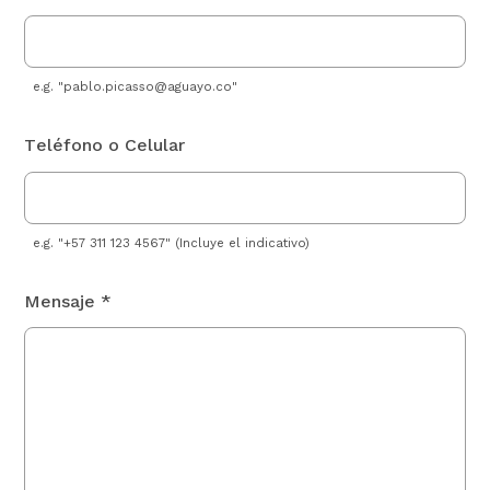
e.g. "
pablo.picasso@aguayo.co
"
Teléfono o Celular
e.g. "+57 311 123 4567" (Incluye el indicativo)
Mensaje *