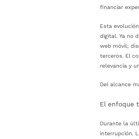
financiar exper
Esta evolució
digital. Ya no
web móvil; di
terceros. El c
relevancia y u
Del alcance ma
El enfoque t
Durante la últ
interrupción. 