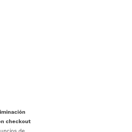
liminación
con checkout
uncios de