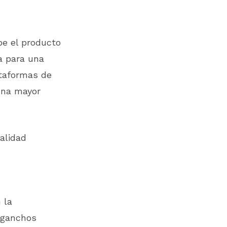
e el producto
ra para una
taformas de
 una mayor
alidad
 la
e ganchos