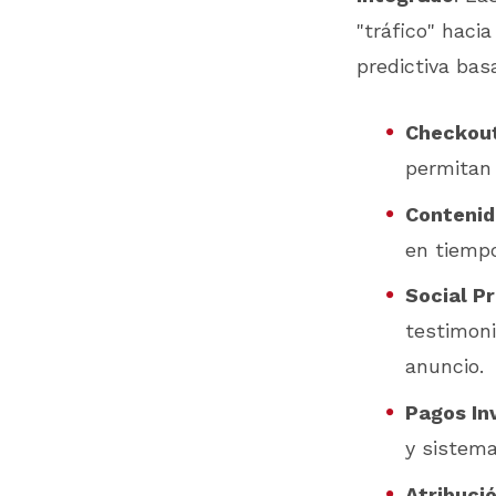
"tráfico" hac
predictiva basa
Checkout
permitan 
Contenid
en tiempo
Social Pr
testimoni
anuncio.
Pagos Inv
y sistema
Atribuci