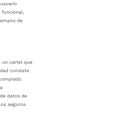
 usuario
 funcional,
tiempos de
s un cartel que
idad consiste
 comprado.
na
 de datos de
los seguros.