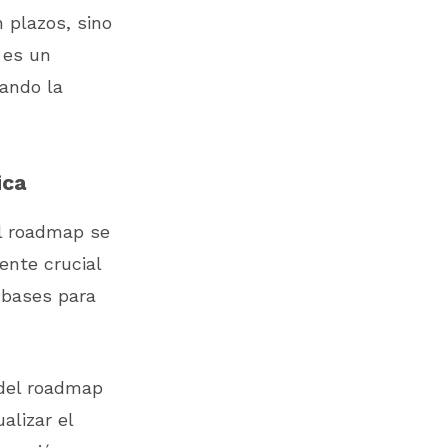
 plazos, sino
 es un
tando la
ica
el roadmap se
ente crucial
 bases para
del roadmap
alizar el