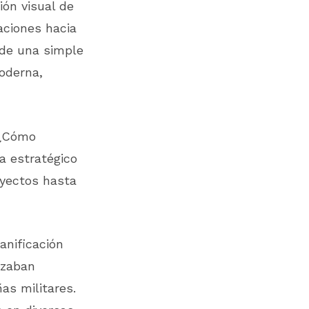
ón visual de
zaciones hacia
 de una simple
moderna,
 ¿Cómo
a estratégico
oyectos hasta
anificación
azaban
s militares.