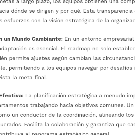
metas a largo plazo, los equipos obtienen una comp
acia dónde se dirigen y por qué. Esta transparencia 
os esfuerzos con la visión estratégica de la organizac
en un Mundo Cambiante:
En un entorno empresarial 
daptación es esencial. El roadmap no solo establec
ién permite ajustes según cambian las circunstanci
ble, permitiendo a los equipos navegar por desafíos
ista la meta final.
Efectiva:
La planificación estratégica a menudo imp
artamentos trabajando hacia objetivos comunes. U
omo un conductor de la coordinación, alineando los
lucrados. Facilita la colaboración y garantiza que ca
ontribuya al panorama estratégico general.