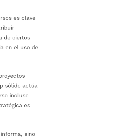
ursos es clave
ribuir
a de ciertos
ia en el uso de
 proyectos
p sólido actúa
rso incluso
tratégica es
informa, sino