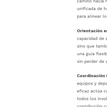
camino hacia 
unificada de h
para alinear l
Orientación 
capacidad de a
sino que tamb
una guía flexi
sin perder de v
Coordinación 
equipos y dep
eficaz actúa c
todos los invo
contribución c