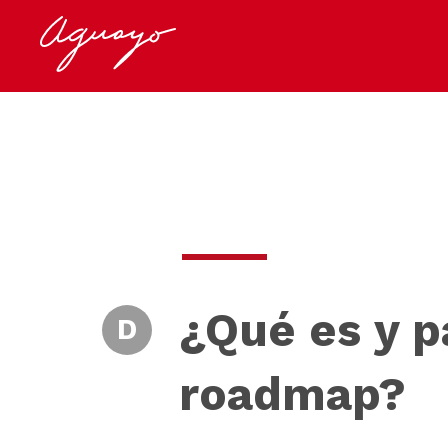
¿Qué es y p
D
roadmap?