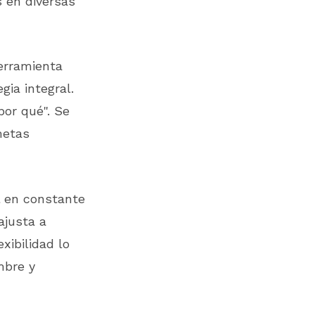
s en diversas
rramienta
gia integral.
por qué". Se
metas
 en constante
ajusta a
xibilidad lo
mbre y