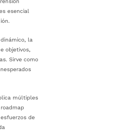
rensión
es esencial
ión.
dinámico, la
e objetivos,
as. Sirve como
 inesperados
lica múltiples
n roadmap
 esfuerzos de
da