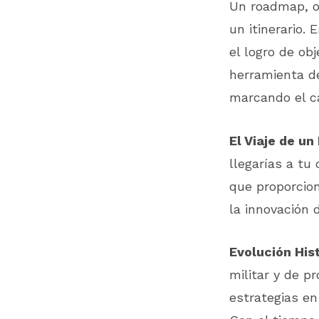
Un roadmap, o
un itinerario.
el logro de ob
herramienta de
marcando el ca
El Viaje de u
llegarías a tu
que proporcion
la innovación 
Evolución Hist
militar y de p
estrategias e