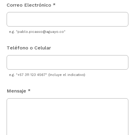
Correo Electrónico *
e.g. "
pablo.picasso@aguayo.co
"
Teléfono o Celular
e.g. "+57 311 123 4567" (Incluye el indicativo)
Mensaje *