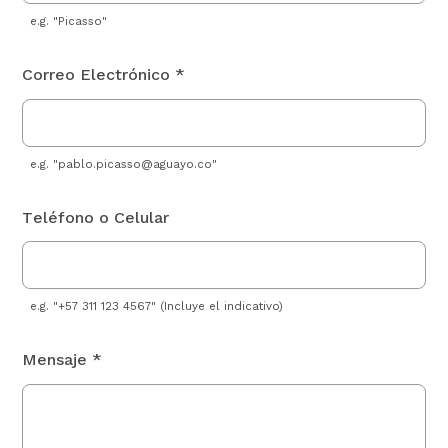
e.g. "Picasso"
Correo Electrónico *
e.g. "
pablo.picasso@aguayo.co
"
Teléfono o Celular
e.g. "+57 311 123 4567" (Incluye el indicativo)
Mensaje *