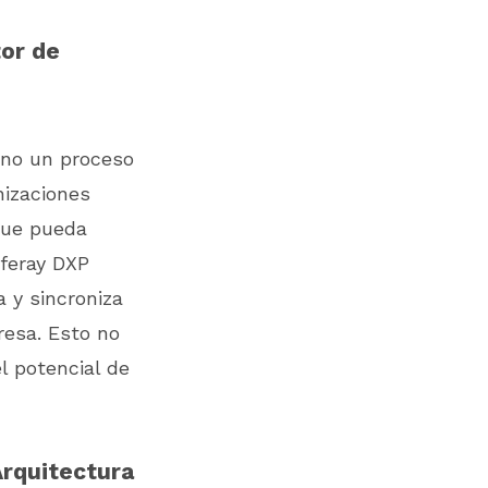
tor de
ino un proceso
nizaciones
que pueda
iferay DXP
 y sincroniza
resa. Esto no
l potencial de
Arquitectura