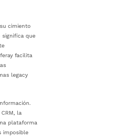
u cimiento
 significa que
te
eray facilita
las
mas legacy
información.
l CRM, la
una plataforma
s imposible