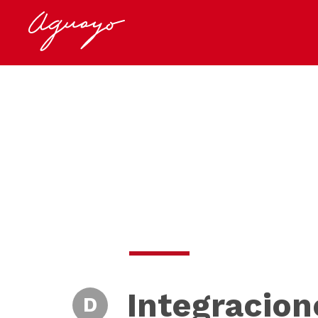
Integracion
D