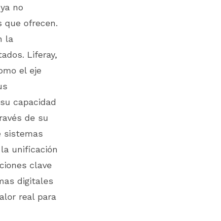
 ya no
s que ofrecen.
n la
ados. Liferay,
omo el eje
us
 su capacidad
través de su
e sistemas
la unificación
ciones clave
mas digitales
lor real para