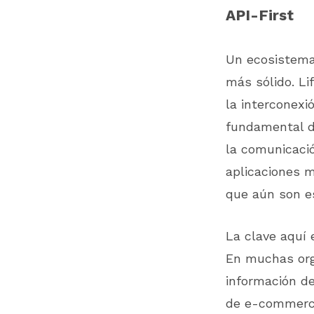
API-First
Un ecosistema
más sólido. Li
la interconexi
fundamental de
la comunicaci
aplicaciones 
que aún son es
La clave aquí 
En muchas orga
información de
de e-commerce