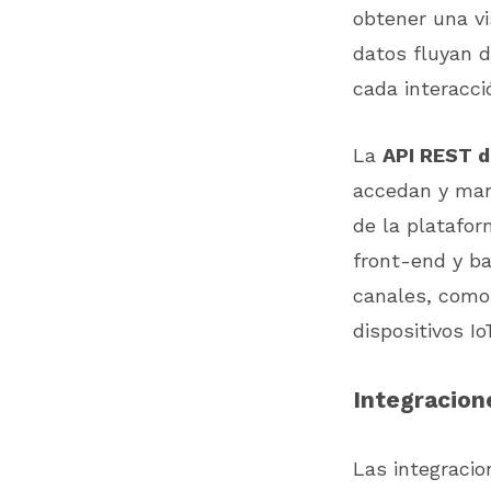
obtener una vi
datos fluyan d
cada interacci
La
API REST d
accedan y mani
de la platafor
front-end y ba
canales, como 
dispositivos I
Integracion
Las integracio