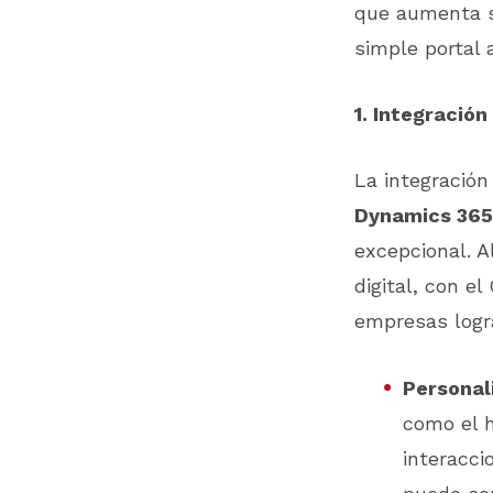
que aumenta s
simple portal 
1. Integraci
La integració
Dynamics 365
excepcional. A
digital, con e
empresas logra
Personal
como el h
interacci