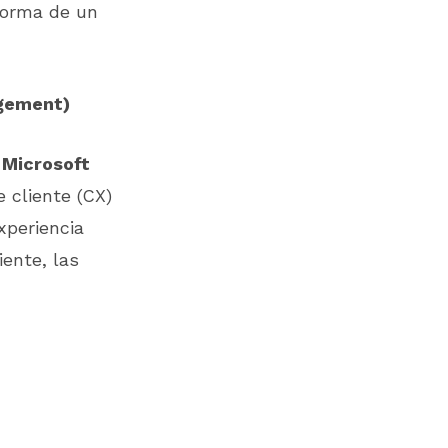
forma de un
agement)
 Microsoft
 cliente (CX)
xperiencia
ente, las