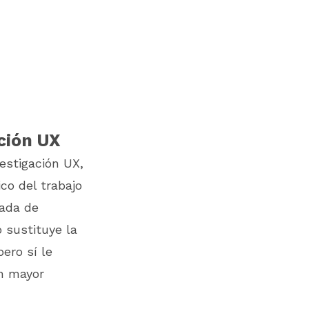
ción UX
vestigación UX,
co del trabajo
cada de
o sustituye la
pero sí le
n mayor