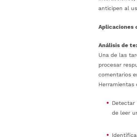
anticipen al u
Aplicaciones 
Análisis de t
Una de las tar
procesar resp
comentarios en
Herramientas
Detectar
de leer u
Identific