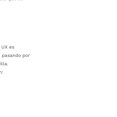
n UX es
, pasando por
lla.
n: