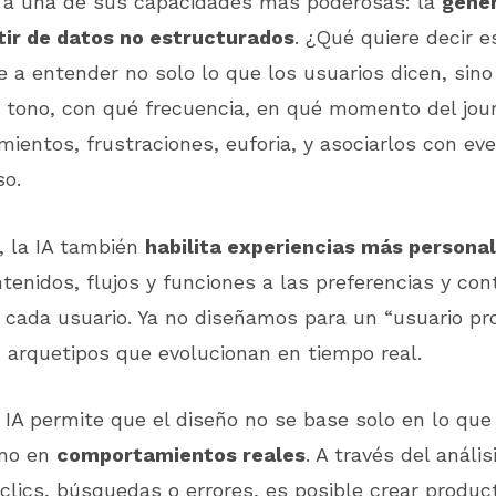
a a una de sus capacidades más poderosas: la
gene
rtir de datos no estructurados
. ¿Qué quiere decir e
 a entender no solo lo que los usuarios dicen, sin
é tono, con qué frecuencia, en qué momento del jou
mientos, frustraciones, euforia, y asociarlos con ev
so.
, la IA también
habilita experiencias más persona
enidos, flujos y funciones a las preferencias y con
 cada usuario. Ya no diseñamos para un “usuario pr
 arquetipos que evolucionan en tiempo real.
 IA permite que el diseño no se base solo en lo que 
ino en
comportamientos reales
. A través del análi
 clics, búsquedas o errores, es posible crear produ