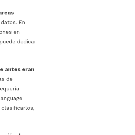
areas
 datos. En
rones en
 puede dedicar
e antes eran
as de
requería
Language
clasificarlos,