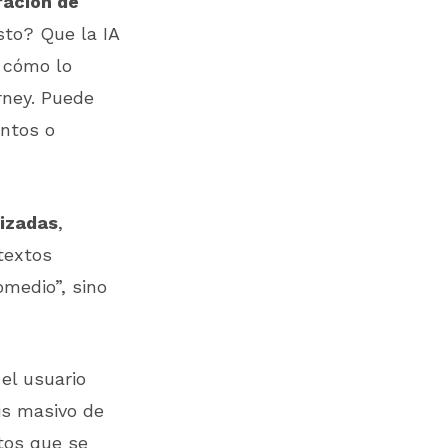
ración de
sto? Que la IA
o cómo lo
rney. Puede
entos o
lizadas
,
textos
omedio”, sino
el usuario
sis masivo de
ctos que se