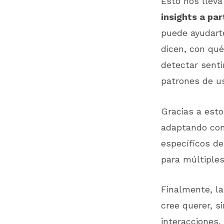
Esto nos llev
insights a pa
puede ayudarte
dicen, con qu
detectar senti
patrones de u
Gracias a esto
adaptando cont
específicos de
para múltiples
Finalmente, la
cree querer, s
interacciones,