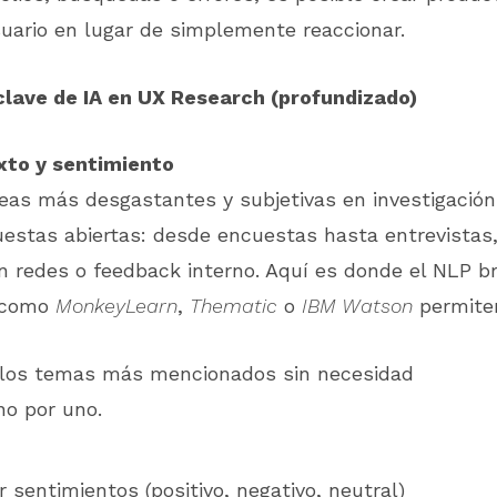
suario en lugar de simplemente reaccionar.
clave de IA en UX Research (profundizado)
exto y sentimiento
eas más desgastantes y subjetivas en investigació
uestas abiertas: desde encuestas hasta entrevistas
 redes o feedback interno. Aquí es donde el NLP bri
 como
MonkeyLearn
,
Thematic
o
IBM Watson
permite
 los temas más mencionados sin necesidad
no por uno.
ar sentimientos (positivo, negativo, neutral)