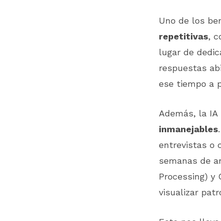
Uno de los be
repetitivas
, c
lugar de dedic
respuestas abi
ese tiempo a p
Además, la IA
inmanejables
entrevistas o 
semanas de an
Processing) y 
visualizar pat