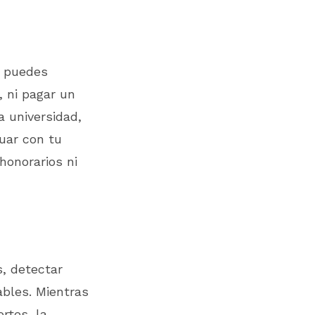
a puedes
, ni pagar un
 universidad,
uar con tu
honorarios ni
, detectar
ables. Mientras
rtes, la