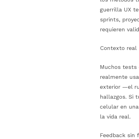
guerrilla UX t
sprints, proye
requieren vali
Contexto real
Muchos tests d
realmente usar
exterior —el r
hallazgos. Si 
celular en una
la vida real.
Feedback sin f