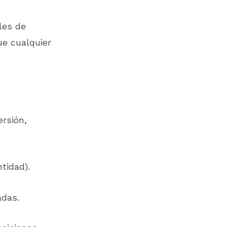
les de
ue cualquier
ersión,
tidad).
adas.