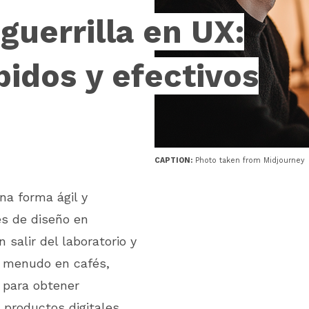
guerrilla en UX:
idos y efectivos
CAPTION:
Photo taken from Midjourney
na forma ágil y
es de diseño en
 salir del laboratorio y
a menudo en cafés,
 para obtener
 productos digitales.