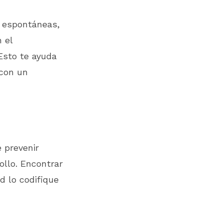
s espontáneas,
 el
Esto te ayuda
 con un
 prevenir
ollo. Encontrar
d lo codifique