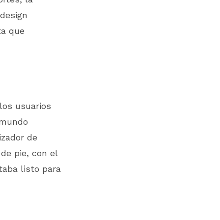
 design
ta que
los usuarios
l mundo
izador de
de pie, con el
aba listo para