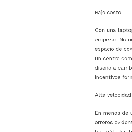
Bajo costo
Con una laptop
empezar. No ne
espacio de cow
un centro com
diseño a cambi
incentivos for
Alta velocidad
En menos de u
errores eviden
los métodos t