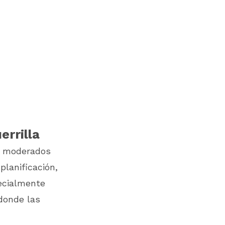
errilla
ts moderados
planificación,
pecialmente
 donde las