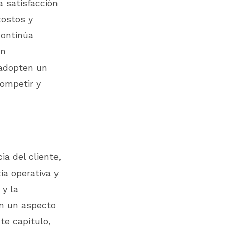
a satisfacción
costos y
continúa
un
 adopten un
competir y
ia del cliente,
a operativa y
 y la
en un aspecto
te capítulo,