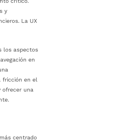
to crítico.
s y
ncieros. La UX
s los aspectos
navegación en
una
fricción en el
y ofrecer una
nte.
X más centrado