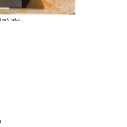
l on Unsplash
a