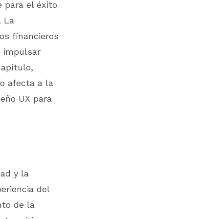
 para el éxito
. La
ios financieros
e impulsar
apítulo,
o afecta a la
iseño UX para
ad y la
eriencia del
nto de la