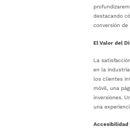
profundizaremo
destacando cóm
conversión de 
El Valor del D
La satisfacció
en la industri
los clientes i
móvil, una pá
inversiones. Un
una experienci
Accesibilidad 