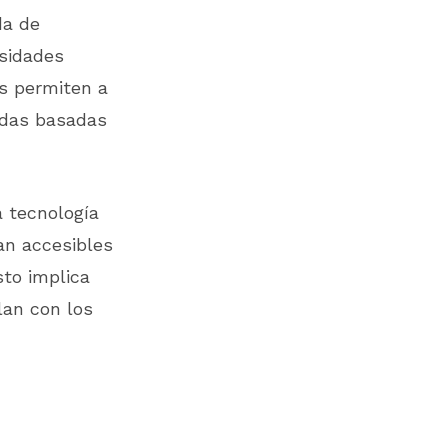
da de
sidades
os permiten a
adas basadas
a tecnología
an accesibles
sto implica
lan con los