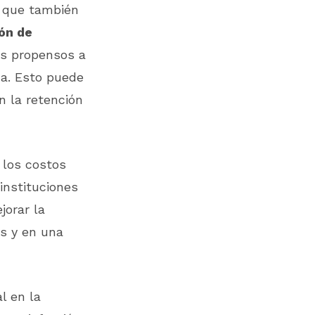
o que también
ón de
ás propensos a
ma. Esto puede
n la retención
 los costos
 instituciones
jorar la
os y en una
l en la