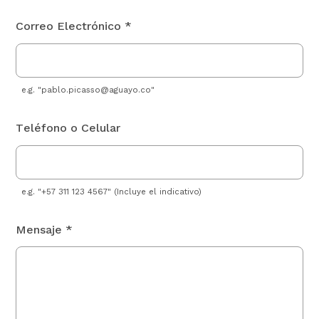
Correo Electrónico *
e.g. "
pablo.picasso@aguayo.co
"
Teléfono o Celular
e.g. "+57 311 123 4567" (Incluye el indicativo)
Mensaje *