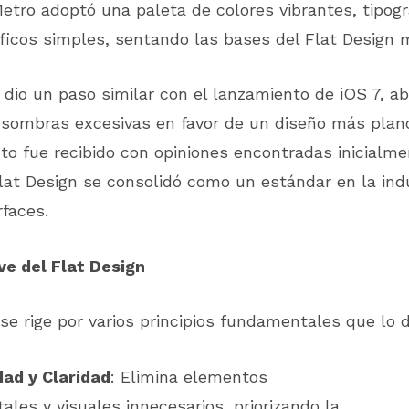
etro adoptó una paleta de colores vibrantes, tipogr
ficos simples, sentando las bases del Flat Design 
 dio un paso similar con el lanzamiento de iOS 7, 
 sombras excesivas en favor de un diseño más plano
o fue recibido con opiniones encontradas inicialme
Flat Design se consolidó como un estándar en la indu
rfaces.
ve del Flat Design
 se rige por varios principios fundamentales que lo 
dad y Claridad
: Elimina elementos
les y visuales innecesarios, priorizando la