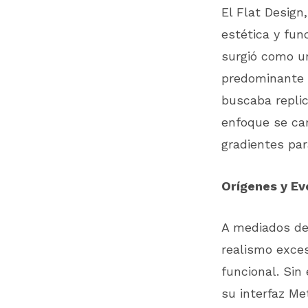
El Flat Design
estética y fun
surgió como u
predominante e
buscaba replic
enfoque se car
gradientes par
Orígenes y Ev
A mediados de
realismo exce
funcional. Si
su interfaz Me