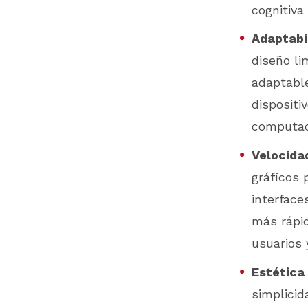
cognitiva 
Adaptabil
diseño li
adaptable
dispositi
computado
Velocida
gráficos 
interface
más rápid
usuarios 
Estética
simplicid