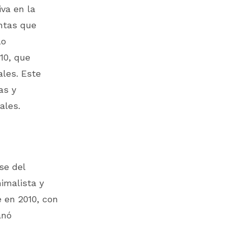
iva en la
entas que
lo
10, que
ales. Este
as y
ales.
se del
imalista y
 en 2010, con
anó