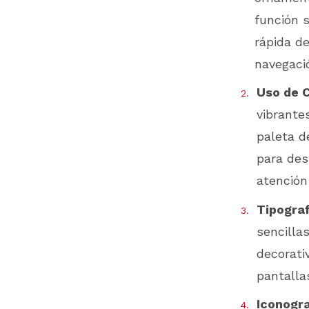
función s
rápida de
navegaci
Uso de 
vibrante
paleta d
para des
atención
Tipograf
sencillas
decorati
pantallas
Iconogra