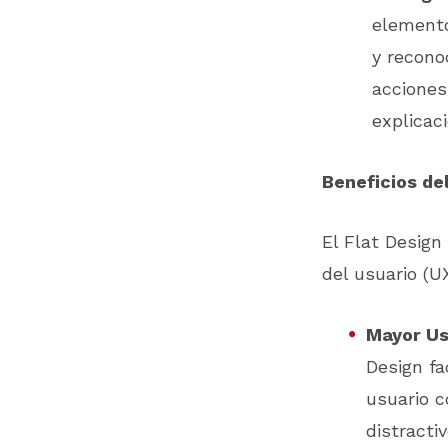
elemento
y recono
acciones
explicac
Beneficios del
El Flat Design
del usuario (UX
Mayor Us
Design fa
usuario c
distracti