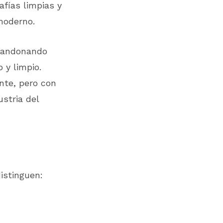
afías limpias y
moderno.
abandonando
 y limpio.
nte, pero con
stria del
distinguen: