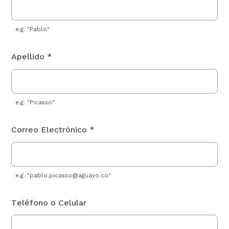
e.g. "Pablo"
Apellido *
e.g. "Picasso"
Correo Electrónico *
e.g. "
pablo.picasso@aguayo.co
"
Teléfono o Celular