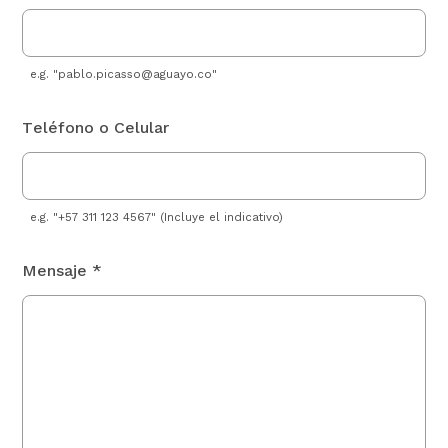
e.g. "
pablo.picasso@aguayo.co
"
Teléfono o Celular
e.g. "+57 311 123 4567" (Incluye el indicativo)
Mensaje *