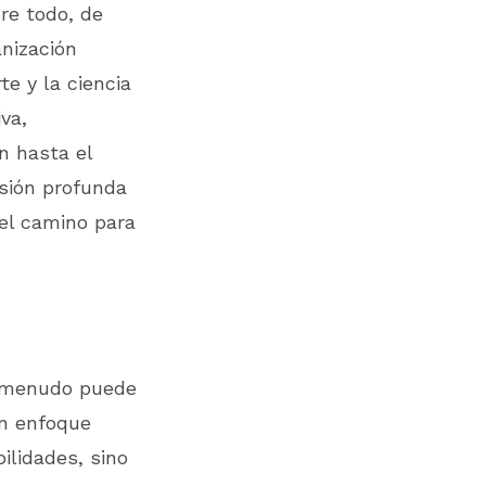
re todo, de
anización
e y la ciencia
va,
n hasta el
sión profunda
el camino para
a menudo puede
un enfoque
ilidades, sino