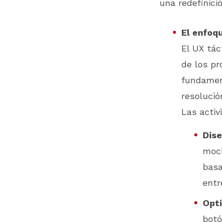
una redefinici
El enfoq
El UX tác
de los pr
fundament
resolució
Las activ
Dise
mock
basa
entr
Opt
botó