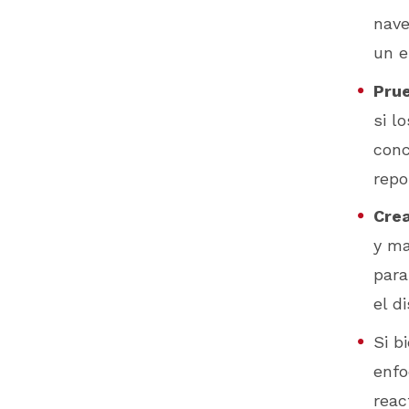
nave
un e
Prue
si l
conc
repo
Crea
y ma
para
el d
Si b
enfo
reac