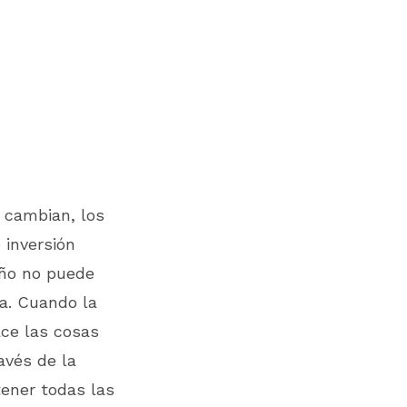
 cambian, los
 inversión
eño no puede
la. Cuando la
ace las cosas
avés de la
tener todas las