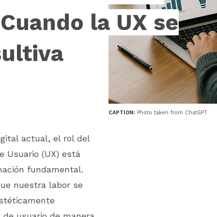
 Cuando la UX se
ultiva
CAPTION:
Photo taken from ChatGPT
ital actual, el rol del
de Usuario (UX) está
mación fundamental.
ue nuestra labor se
estéticamente
s de usuario de manera