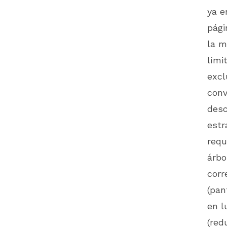
ya e
pági
la m
lími
excl
conv
desc
estr
requ
árbo
corr
(pan
en l
(red