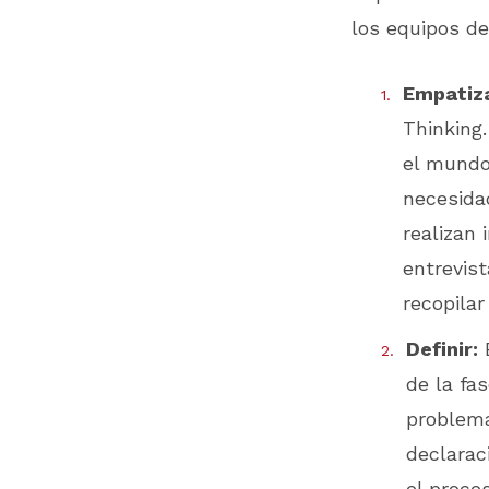
los equipos de
Empatiza
Thinking
el mundo
necesida
realizan
entrevis
recopilar
Definir:
E
de la fa
problema
declarac
el proces