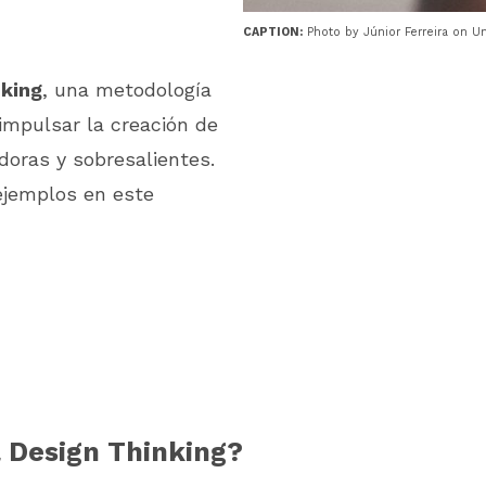
CAPTION:
Photo by Júnior Ferreira on U
nking
, una metodología
impulsar la creación de
doras y sobresalientes.
 ejemplos en este
l Design Thinking?