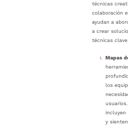
técnicas creat
colaboración e
ayudan a abor
a crear soluci
técnicas clave
Mapas d
herramie
profundi
los equip
necesida
usuarios.
incluyen
y siente