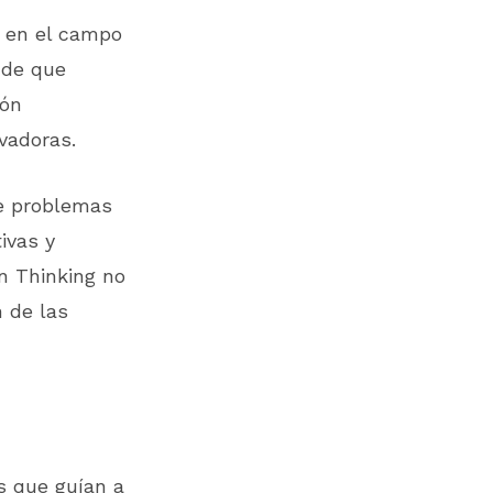
 en el campo
 de que
ión
vadoras.
de problemas
ivas y
gn Thinking no
 de las
s que guían a