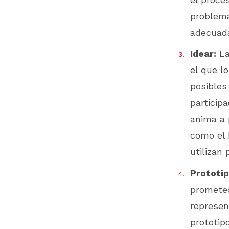
problema
adecuad
Idear:
La
el que l
posibles
particip
anima a 
como el 
utilizan 
Prototip
prometed
represen
prototip