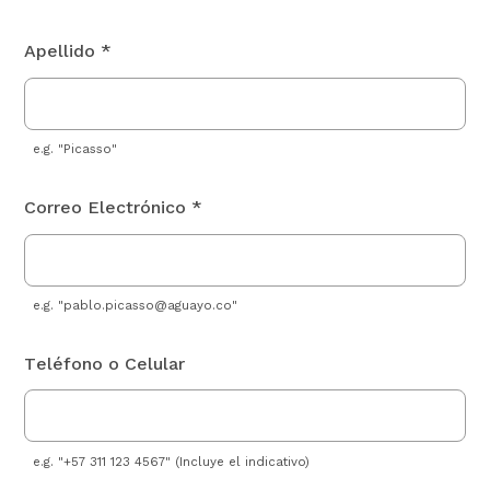
Apellido *
e.g. "Picasso"
Correo Electrónico *
e.g. "
pablo.picasso@aguayo.co
"
Teléfono o Celular
e.g. "+57 311 123 4567" (Incluye el indicativo)